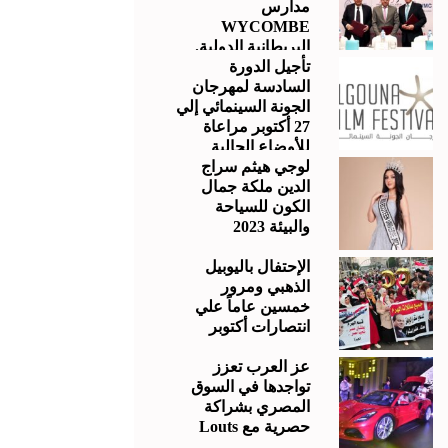
مدارس
WYCOMBE
البريطانية الدولية.
تأجيل الدورة
السادسة لمهرجان
الجونة السينمائي إلي
27 أكتوبر مراعاة
للأوضاع الحالية
لوجي هيثم سراج
الدين ملكة جمال
الكون للسياحة
والبيئة 2023
الإحتفال باليوبيل
الذهبي ومرور
خمسين عاماً علي
انتصارات أكتوبر
عز العرب تعزز
تواجدها في السوق
المصري بشراكة
حصرية مع Louts