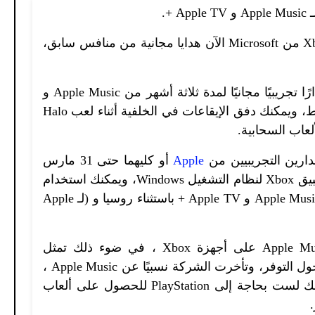
+.
تتضمن مزايا Xbox Game Pass Ultimate Perks من Microsoft الآن هدايا مجانية من منافس سابق،
وتقدم الشركة الآن لمشتركى Ultimate إصدارًا تجريبيًا مجانيًا لمدة ثلاثة أشهر من Apple Music و
Apple TV + للقادمين الجدد لأي خدمة وسائط، ويمكنك دفق الإيقاعات في الخلفية أثناء لعب Halo
دارين التجريبيين من
Apple
أو كليهما حتى 31 مارس
2023، وهما متاحان على وحدات التحكم وتطبيق Xbox لنظام التشغيل Windows، ويمكنك استخدام
العروض الترويجية فى كل مكان يتوفر فيه Apple Music و Apple TV + باستثناء روسيا و (لـ Apple
وتأتى المكافآت بعد أسابيع من إطلاق Apple Music على أجهزة Xbox ، في ضوء ذلك تمثل
التجارب فرصة مايكروسوفت لنشر الكلمة حول التوفر، وتأخرت الشركة نسبيًا عن Apple Music ،
الذي جاء إلى PS5 قبل عام – وهذا يوضح أنك لست بحاجة إلى PlayStation للحصول على ألعاب