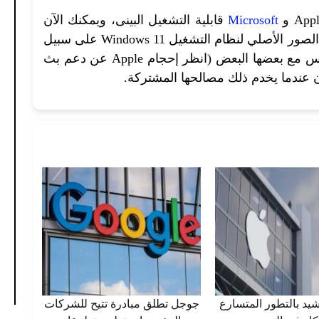
Microsoft
قابلية التشغيل البينى، ويمكنك الآن
الوصول إلى مكتبات صور iCloud في تطبيق الصور الأصلي لنظام التشغيل Windows 11 على سبيل
المثال، بينما لا تزال شركات التكنولوجيا تتنافس مع بعضها البعض (انظر إحجام Apple عن دعم بث
يد بالتطور المتسارع
جوجل تطلق مبادرة تتيح للشركات