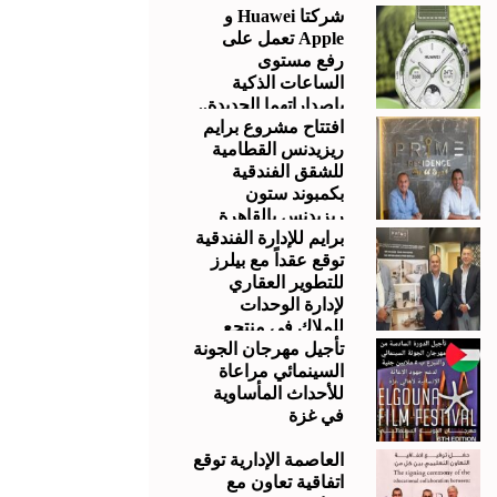
شركتا Huawei و
Apple تعمل على
رفع مستوى
الساعات الذكية
بإصداراتهما الجديدة..
افتتاح مشروع برايم
وإليك كيفية المقارنة
ريزيدنس القطامية
للشقق الفندقية
بكمبوند ستون
ريزيدنس بالقاهرة
الجديدة.
برايم للإدارة الفندقية
توقع عقداً مع بيلرز
للتطوير العقاري
لإدارة الوحدات
للملاك في منتجع
“بالي” بالجونة
تأجيل مهرجان الجونة
السينمائي مراعاة
للأحداث المأساوية
في غزة
العاصمة الإدارية توقع
اتفاقية تعاون مع