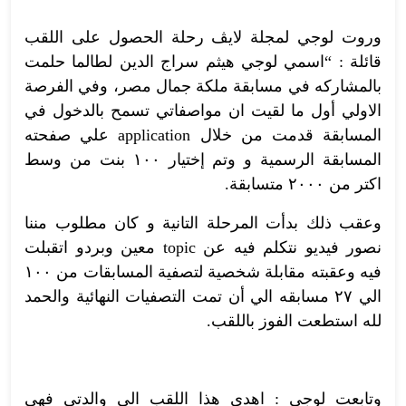
وروت لوجي لمجلة لايڤ رحلة الحصول على اللقب
قائلة : “اسمي لوجي هيثم سراج الدين لطالما حلمت
بالمشاركه في مسابقة ملكة جمال مصر، وفي الفرصة
الاولي أول ما لقيت ان مواصفاتي تسمح بالدخول في
المسابقة قدمت من خلال application علي صفحته
المسابقة الرسمية و وتم إختيار ١٠٠ بنت من وسط
اكتر من ٢٠٠٠ متسابقة.
وعقب ذلك بدأت المرحلة التانية و كان مطلوب مننا
نصور فيديو نتكلم فيه عن topic معين وبردو اتقبلت
فيه وعقبته مقابلة شخصية لتصفية المسابقات من ١٠٠
الي ٢٧ مسابقه الي أن تمت التصفيات النهائية والحمد
لله استطعت الفوز باللقب.
وتابعت لوجي : اهدي هذا اللقب الي والدتي فهي