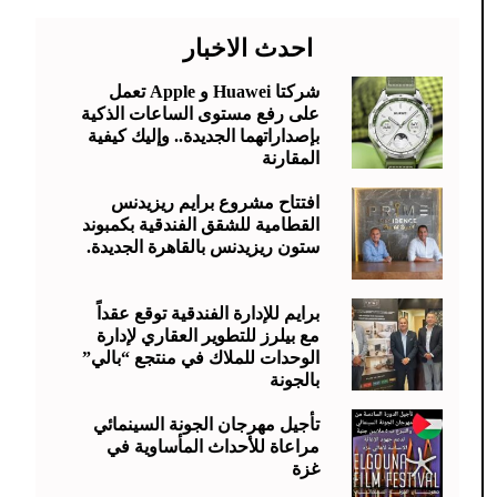
احدث الاخبار
شركتا Huawei و Apple تعمل
على رفع مستوى الساعات الذكية
بإصداراتهما الجديدة.. وإليك كيفية
المقارنة
افتتاح مشروع برايم ريزيدنس
القطامية للشقق الفندقية بكمبوند
ستون ريزيدنس بالقاهرة الجديدة.
برايم للإدارة الفندقية توقع عقداً
مع بيلرز للتطوير العقاري لإدارة
الوحدات للملاك في منتجع “بالي”
بالجونة
تأجيل مهرجان الجونة السينمائي
مراعاة للأحداث المأساوية في
غزة