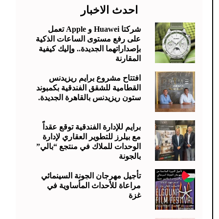
احدث الاخبار
شركتا Huawei و Apple تعمل
على رفع مستوى الساعات الذكية
بإصداراتهما الجديدة.. وإليك كيفية
المقارنة
افتتاح مشروع برايم ريزيدنس
القطامية للشقق الفندقية بكمبوند
ستون ريزيدنس بالقاهرة الجديدة.
برايم للإدارة الفندقية توقع عقداً
مع بيلرز للتطوير العقاري لإدارة
الوحدات للملاك في منتجع “بالي”
بالجونة
تأجيل مهرجان الجونة السينمائي
مراعاة للأحداث المأساوية في
غزة