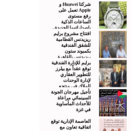
شركتا Huawei و
Apple تعمل على
رفع مستوى
الساعات الذكية
بإصداراتهما الجديدة..
افتتاح مشروع برايم
وإليك كيفية المقارنة
ريزيدنس القطامية
للشقق الفندقية
بكمبوند ستون
ريزيدنس بالقاهرة
الجديدة.
برايم للإدارة الفندقية
توقع عقداً مع بيلرز
للتطوير العقاري
لإدارة الوحدات
للملاك في منتجع
“بالي” بالجونة
تأجيل مهرجان الجونة
السينمائي مراعاة
للأحداث المأساوية
في غزة
العاصمة الإدارية توقع
اتفاقية تعاون مع