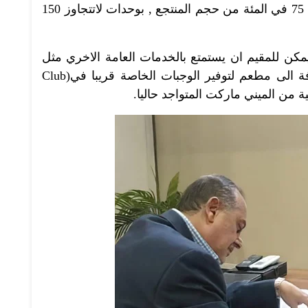
مع الاستمتاع بمساحات خضراء تستحوذ على 75 في المئة من حجم المنتجع , بوحدات لاتتجاوز 150
ن للمقيم ان يستمتع بالخدمات العامة الاخري مثل
حمام السباحة الكبير والنادي الصحي بالاضافة الى مطعم لتوفير الوجبات الخاصة قريبا في(Club