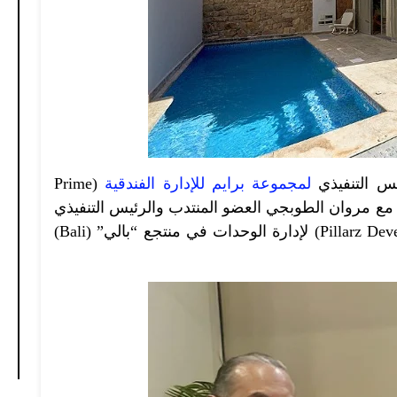
يس التنفيذي
لمجموعة برايم للإدارة الفندقية
(Prime
Hospitality) توقيع عقدا مع مروان الطوبجي العضو المنتدب والرئيس التنفيذي
لشركة “بيلرز للتطوير العقاري” (Pillarz Developments) لإدارة الوحدات في منتجع “بالي” (Bali)