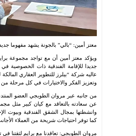
معتز أمين: “بالي” بالجونة يشهد مفهوما جديدا 
ويؤكد معتز أمين أن مع تواجد مجموعة براي
جديدا للإقامة الفندقية ذات الخصوصية في م
عاليه شركة “بيلرز للتطوير العقاري المالكة 
وتعزيز الفكر والاختيارات في كل مرحلة من م
من جانبه عبر مروان الطوبجي العضو المنتدب
عن سعادته بالتعاقد مع كيان كبير مثل مجمو
وانشطتها بمجال الشقق الفندقية وبيوت الإج
كما توفر احتياجات شريحة من العملاء الأجانب
مروان الطوبجي: تعاقدنا مع برايم لثقتنا في 