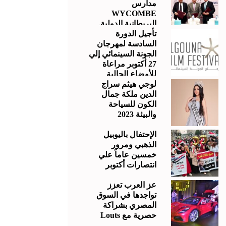
مدارس
WYCOMBE
البريطانية الدولية.
تأجيل الدورة
السادسة لمهرجان
الجونة السينمائي إلي
27 أكتوبر مراعاة
للأوضاع الحالية
لوجي هيثم سراج
الدين ملكة جمال
الكون للسياحة
والبيئة 2023
الإحتفال باليوبيل
الذهبي ومرور
خمسين عاماً علي
انتصارات أكتوبر
عز العرب تعزز
تواجدها في السوق
المصري بشراكة
حصرية مع Louts