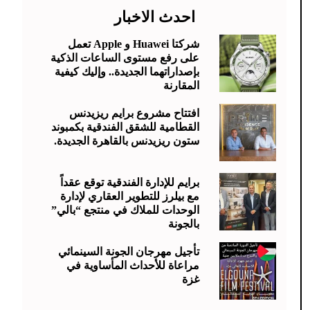
احدث الاخبار
شركتا Huawei و Apple تعمل
على رفع مستوى الساعات الذكية
بإصداراتهما الجديدة.. وإليك كيفية
المقارنة
افتتاح مشروع برايم ريزيدنس
القطامية للشقق الفندقية بكمبوند
ستون ريزيدنس بالقاهرة الجديدة.
برايم للإدارة الفندقية توقع عقداً
مع بيلرز للتطوير العقاري لإدارة
الوحدات للملاك في منتجع “بالي”
بالجونة
تأجيل مهرجان الجونة السينمائي
مراعاة للأحداث المأساوية في
غزة