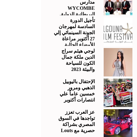
مدارس
WYCOMBE
البريطانية الدولية.
تأجيل الدورة
السادسة لمهرجان
الجونة السينمائي إلي
27 أكتوبر مراعاة
للأوضاع الحالية
لوجي هيثم سراج
الدين ملكة جمال
الكون للسياحة
والبيئة 2023
الإحتفال باليوبيل
الذهبي ومرور
خمسين عاماً علي
انتصارات أكتوبر
عز العرب تعزز
تواجدها في السوق
المصري بشراكة
حصرية مع Louts