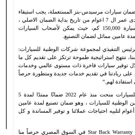
ستفادة من برنامج Star Back Warranty لضمان سيارات مرسيدس-بنز المستعملة، يجب استيفاء
كافة الشروط أهمها أن تكون السيارة لا تتعدى عمر ال 7 اعوام من تاريخ بداية الضمان الاصلي ،
وألا يتعدى عداد المسافات المقطوعة بالسيارة 150,000 كم، حيث يمكن لأصحاب السيارات
ة عامين مماثل لضمان التصنيع.
لرئيس التنفيذي لمجموعة شركات الوطنية للسيارات:
 منذ بداية تأسيسنا، ننتهج استراتيجية طموحة ترتكز على تقديم كل ما
ال توفير سيارات فاخرة ذات مستوى عالمي وخدمات
 على ريادتنا في تقديم خدمات جديدة ومتطورة حرصاً
استفادة لهم.”
وعبر صالح ان مجموعة شركات الوطنية للسيارات منحت منذ عام 2022 ضمانًا ممتدًا لمدة 5
الوطنية للسيارات ، وهو ضمان تصنيع لمدة عامين
Extended St لمدة ثلاثة أعوام لتلبيه احتياجات عملائنا و توفير المساندة و كل
وتابع صالح: “واليوم، نعلن عن طرح برنامج Star Back Warranty في السوق المصري حرصاً منا