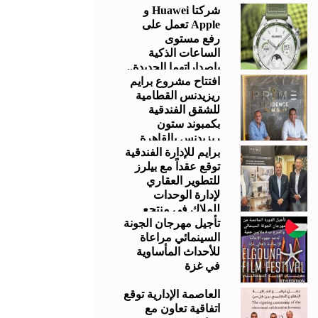
شركتا Huawei و
Apple تعمل على
رفع مستوى
الساعات الذكية
بإصداراتهما الجديدة..
افتتاح مشروع برايم
وإليك كيفية المقارنة
ريزيدنس القطامية
للشقق الفندقية
بكمبوند ستون
ريزيدنس بالقاهرة
الجديدة.
برايم للإدارة الفندقية
توقع عقداً مع بيلرز
للتطوير العقاري
لإدارة الوحدات
للملاك في منتجع
“بالي” بالجونة
تأجيل مهرجان الجونة
السينمائي مراعاة
للأحداث المأساوية
في غزة
العاصمة الإدارية توقع
اتفاقية تعاون مع