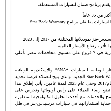
يقدم برنامج ضمان للسيارات المستعملة.
 35 عاماً
لقان برنامج Star Back Warranty
تأثر بارتفاع الأسعار العالمية
• تقديم اسعار تنافسية لخدمات الصيانة الدورية في 7 فروع على مستوى محافظات مصر بأعلى
القاهرة، 14 مايو 2023: أعلنت شركتا ستار الوطنية للسيارات “SNA” والإسكندرية الوطنية
للسيارات “ANA”، عن إطلاق برنامج Star Back Warranty الجديد، والذي يتيح للعملاء فرصة تجديد
او تمديد ضمان السيارات بداية من موديل عام2017 وحتى عام 2023 لمدة عامين. يأتي إطلاق هذا
ي تضع رضاء العملاء على رأس أولوياتها وتحرص على
ج والخدمات مع أحدث الحلول التكنولوجية المتطورة
لى حماية استثماراتهم في سيارات مرسيدس-بنز في ظل