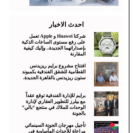
احدث الاخبار
شركتا Huawei و Apple تعمل
على رفع مستوى الساعات الذكية
بإصداراتهما الجديدة.. وإليك كيفية
المقارنة
افتتاح مشروع برايم ريزيدنس
القطامية للشقق الفندقية بكمبوند
ستون ريزيدنس بالقاهرة الجديدة.
برايم للإدارة الفندقية توقع عقداً
مع بيلرز للتطوير العقاري لإدارة
الوحدات للملاك في منتجع “بالي”
بالجونة
تأجيل مهرجان الجونة السينمائي
مراعاة للأحداث المأساوية في