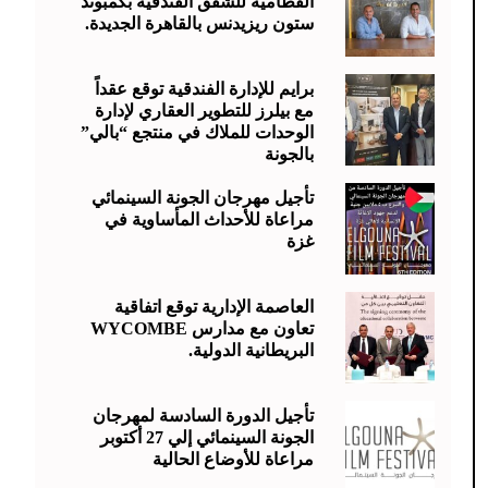
القطامية للشقق الفندقية بكمبوند
ستون ريزيدنس بالقاهرة الجديدة.
برايم للإدارة الفندقية توقع عقداً
مع بيلرز للتطوير العقاري لإدارة
الوحدات للملاك في منتجع “بالي”
بالجونة
تأجيل مهرجان الجونة السينمائي
مراعاة للأحداث المأساوية في
غزة
العاصمة الإدارية توقع اتفاقية
تعاون مع مدارس WYCOMBE
البريطانية الدولية.
تأجيل الدورة السادسة لمهرجان
الجونة السينمائي إلي 27 أكتوبر
مراعاة للأوضاع الحالية