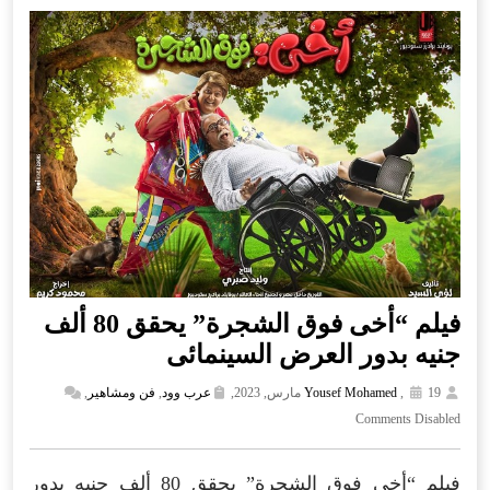
فيلم “أخى فوق الشجرة” يحقق 80 ألف
جنيه بدور العرض السينمائى
19 مارس, 2023,
,
Yousef Mohamed
عرب وود
,
فن ومشاهير
,
Comments Disabled
فيلم “أخى فوق الشجرة” يحقق 80 ألف جنيه بدور