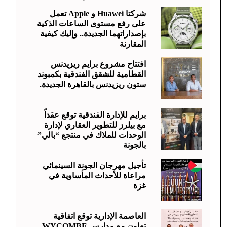
شركتا Huawei و Apple تعمل
على رفع مستوى الساعات الذكية
بإصداراتهما الجديدة.. وإليك كيفية
المقارنة
افتتاح مشروع برايم ريزيدنس
القطامية للشقق الفندقية بكمبوند
ستون ريزيدنس بالقاهرة الجديدة.
برايم للإدارة الفندقية توقع عقداً
مع بيلرز للتطوير العقاري لإدارة
الوحدات للملاك في منتجع “بالي”
بالجونة
تأجيل مهرجان الجونة السينمائي
مراعاة للأحداث المأساوية في
غزة
العاصمة الإدارية توقع اتفاقية
تعاون مع مدارس WYCOMBE