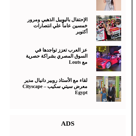
الإحتفال باليوبيل الذهبي ومرور
خمسين عاماً علي انتصارات
أكتوبر
عز العرب تعزز تواجدها في
السوق المصري بشراكة حصرية
مع Louts
لقاء مع الأستاذ روبير دانيال مدير
معرض سيتي سكيب – Cityscape
Egypt
ADS