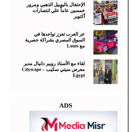
الإحتفال باليوبيل الذهبي ومرور
خمسين عاماً علي انتصارات
أكتوبر
عز العرب تعزز تواجدها في
السوق المصري بشراكة حصرية
مع Louts
لقاء مع الأستاذ روبير دانيال مدير
معرض سيتي سكيب – Cityscape
Egypt
ADS