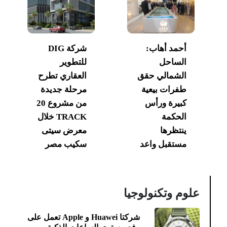
أحمد أهاب:
شركة DIG
الساحل
للتطوير
الشمالي حقق
العقاري تطرح
طفرات بيعية
مرحلة جديدة
كبيرة ورأس
من مشروع 20
الحكمة
TRACK خلال
ينتظرها
معرض سيتى
مستقبل واعد
سكيب مصر
علوم وتكنولوجيا
شركتا Huawei و Apple تعمل على