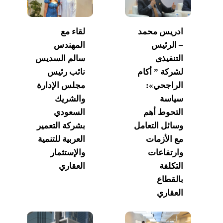
ادريس محمد
لقاء مع
– الرئيس
المهندس
التنفيذى
سالم السديس
لشركة ” أكام
نائب رئيس
الراجحي»:
مجلس الإدارة
سياسة
والشريك
التحوط أهم
السعودي
وسائل التعامل
بشركة التعمير
مع الأزمات
العربية للتنمية
وارتفاعات
والإستثمار
التكلفة
العقاري
بالقطاع
العقاري