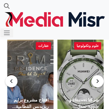
علوم وتكنولوجيا
عقارات
شركتا Huawei و
افتتاح مشروع برايم
Apple تعمل...
ريزيدنس القطامية...