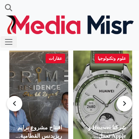
علوم وتكنولوجيا
عقارات
شركتا Huawei و
افتتاح مشروع برايم
Apple تعمل...
ريزيدنس القطامية...