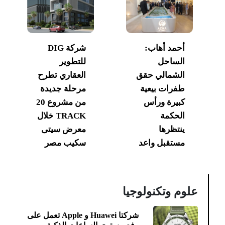
أحمد أهاب:
شركة DIG
الساحل
للتطوير
الشمالي حقق
العقاري تطرح
طفرات بيعية
مرحلة جديدة
كبيرة ورأس
من مشروع 20
الحكمة
TRACK خلال
ينتظرها
معرض سيتى
مستقبل واعد
سكيب مصر
علوم وتكنولوجيا
شركتا Huawei و Apple تعمل على