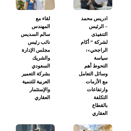
ادريس محمد
لقاء مع
– الرئيس
المهندس
التنفيذى
سالم السديس
لشركة ” أكام
نائب رئيس
الراجحي»:
مجلس الإدارة
سياسة
والشريك
التحوط أهم
السعودي
وسائل التعامل
بشركة التعمير
مع الأزمات
العربية للتنمية
وارتفاعات
والإستثمار
التكلفة
العقاري
بالقطاع
العقاري