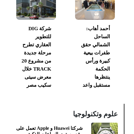
أحمد أهاب:
شركة DIG
الساحل
للتطوير
الشمالي حقق
العقاري تطرح
طفرات بيعية
مرحلة جديدة
كبيرة ورأس
من مشروع 20
الحكمة
TRACK خلال
ينتظرها
معرض سيتى
مستقبل واعد
سكيب مصر
علوم وتكنولوجيا
شركتا Huawei و Apple تعمل على