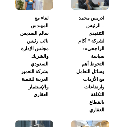
ادريس محمد
لقاء مع
– الرئيس
المهندس
التنفيذى
سالم السديس
لشركة ” أكام
نائب رئيس
الراجحي»:
مجلس الإدارة
سياسة
والشريك
التحوط أهم
السعودي
وسائل التعامل
بشركة التعمير
مع الأزمات
العربية للتنمية
وارتفاعات
والإستثمار
التكلفة
العقاري
بالقطاع
العقاري