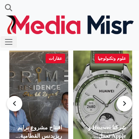
علوم وتكنولوجيا
عقارات
شركتا Huawei و
افتتاح مشروع برايم
Apple تعمل...
ريزيدنس القطامية...