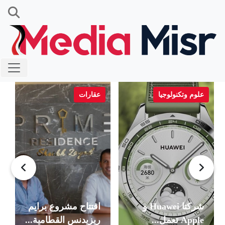
علوم وتكنولوجيا
عقارات
شركتا Huawei و
افتتاح مشروع برايم
Apple تعمل...
ريزيدنس القطامية...