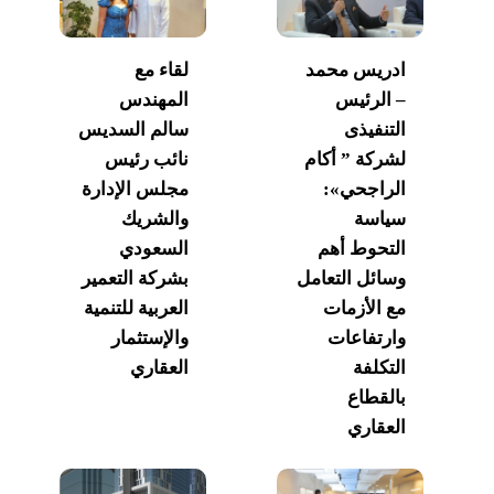
ادريس محمد
لقاء مع
– الرئيس
المهندس
التنفيذى
سالم السديس
لشركة ” أكام
نائب رئيس
الراجحي»:
مجلس الإدارة
سياسة
والشريك
التحوط أهم
السعودي
وسائل التعامل
بشركة التعمير
مع الأزمات
العربية للتنمية
وارتفاعات
والإستثمار
التكلفة
العقاري
بالقطاع
العقاري