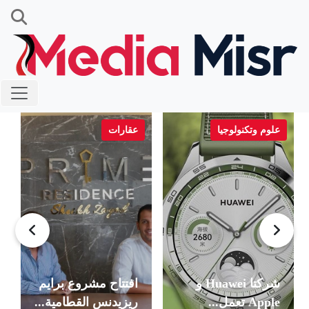
علوم وتكنولوجيا
عقارات
شركتا Huawei و
افتتاح مشروع برايم
Apple تعمل...
ريزيدنس القطامية...