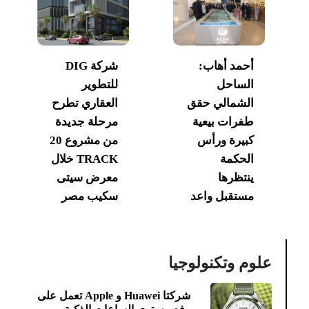
أحمد أهاب:
شركة DIG
الساحل
للتطوير
الشمالي حقق
العقاري تطرح
طفرات بيعية
مرحلة جديدة
كبيرة ورأس
من مشروع 20
الحكمة
TRACK خلال
ينتظرها
معرض سيتى
مستقبل واعد
سكيب مصر
علوم وتكنولوجيا
شركتا Huawei و Apple تعمل على