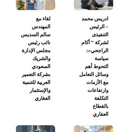
ادريس محمد
لقاء مع
– الرئيس
المهندس
التنفيذى
سالم السديس
لشركة ” أكام
نائب رئيس
الراجحي»:
مجلس الإدارة
سياسة
والشريك
التحوط أهم
السعودي
وسائل التعامل
بشركة التعمير
مع الأزمات
العربية للتنمية
وارتفاعات
والإستثمار
التكلفة
العقاري
بالقطاع
العقاري