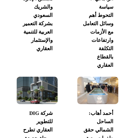
سياسة
والشريك
التحوط أهم
السعودي
وسائل التعامل
بشركة التعمير
مع الأزمات
العربية للتنمية
وارتفاعات
والإستثمار
التكلفة
العقاري
بالقطاع
العقاري
أحمد أهاب:
شركة DIG
الساحل
للتطوير
الشمالي حقق
العقاري تطرح