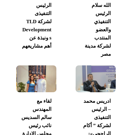
الله سلام
الرئيس
الرئيس
التنفيذى
التنفيذي
لشركة TLD
والعضو
Development
المنتدب
s ونبذة عن
لشركة مدينة
أهم مشاريعهم
مصر
ادريس محمد
لقاء مع
– الرئيس
المهندس
التنفيذى
سالم السديس
لشركة ” أكام
نائب رئيس
الراجحي»:
مجلس الإدارة