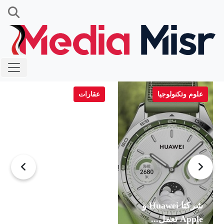
علوم وتكنولوجيا
عقارات
شركتا Huawei و
افتتاح مشروع برايم
Apple تعمل...
ريزيدنس القطامية...