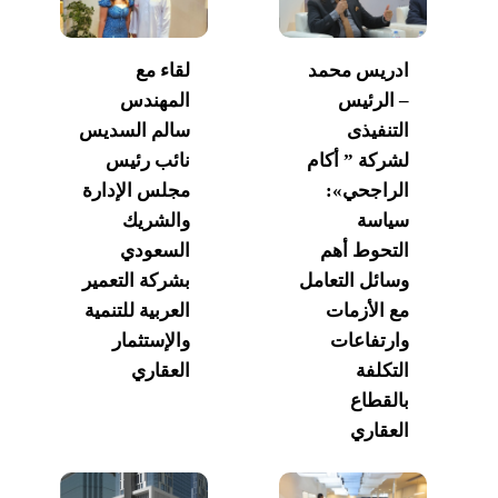
ادريس محمد
لقاء مع
– الرئيس
المهندس
التنفيذى
سالم السديس
لشركة ” أكام
نائب رئيس
الراجحي»:
مجلس الإدارة
سياسة
والشريك
التحوط أهم
السعودي
وسائل التعامل
بشركة التعمير
مع الأزمات
العربية للتنمية
وارتفاعات
والإستثمار
التكلفة
العقاري
بالقطاع
العقاري