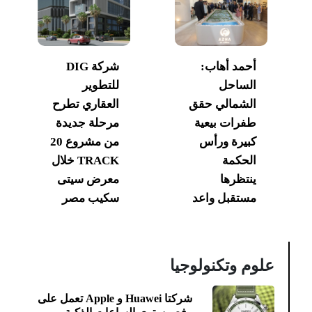
أحمد أهاب:
شركة DIG
الساحل
للتطوير
الشمالي حقق
العقاري تطرح
طفرات بيعية
مرحلة جديدة
كبيرة ورأس
من مشروع 20
الحكمة
TRACK خلال
ينتظرها
معرض سيتى
مستقبل واعد
سكيب مصر
علوم وتكنولوجيا
شركتا Huawei و Apple تعمل على