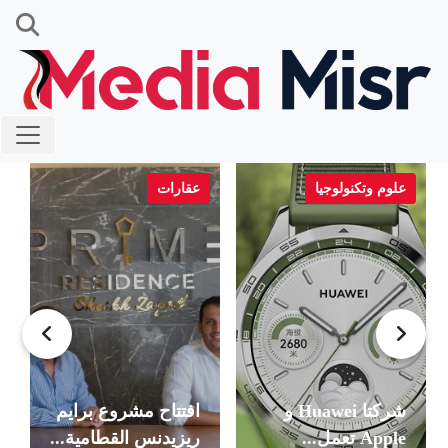
علوم وتكنولوجيا
عقارات
شركتا Huawei و
افتتاح مشروع برايم
Apple تعمل...
ريزيدنس القطامية...